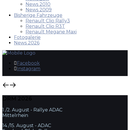
News 2010
News 2009
Bisherige Fahrzeuge
Renault Clio Rally3
Renault Clio R3T
Renault Megane Maxi
Fotogalerie
News 2026
Facebook
Instagram
DRM 2026
1./2. August - Rallye ADAC
Mittelrhein
14./15. August - ADAC