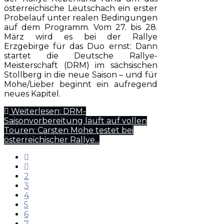
österreichische Leutschach ein erster
Probelauf unter realen Bedingungen
auf dem Programm. Vom 27. bis 28.
März wird es bei der Rallye
Erzgebirge für das Duo ernst: Dann
startet die Deutsche Rallye-
Meisterschaft (DRM) im sächsischen
Stollberg in die neue Saison – und für
Mohe/Lieber beginnt ein aufregend
neues Kapitel.
Weiterlesen: DRM-
Saisonvorbereitung läuft auf vollen
Touren: Carsten Mohe testet bei
österreichischer Rallye...
2
3
4
5
6
7